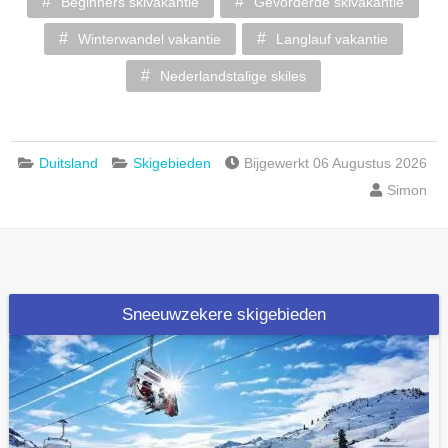
Beginners skivakantie
Gevorderde skivakantie
Winterwandel vakantie
Langlauf vakantie
Nederlandstalige skiles
Duitsland
Skigebieden
Bijgewerkt 06 Augustus 2026
Simon
Sneeuwzekere skigebieden