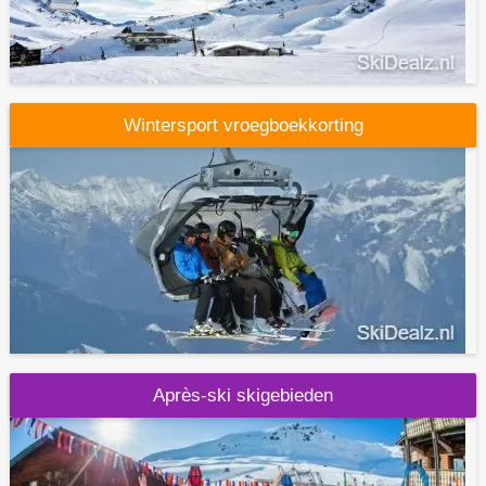
Wintersport vroegboekkorting
Après-ski skigebieden