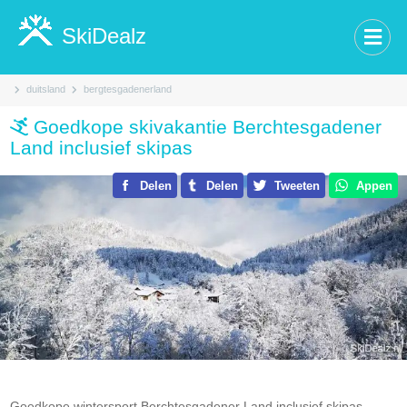
SkiDealz
duitsland
bergtesgadenerland
Goedkope skivakantie Berchtesgadener
Land inclusief skipas
Delen
Delen
Tweeten
Appen
Goedkope wintersport Berchtesgadener Land inclusief skipas