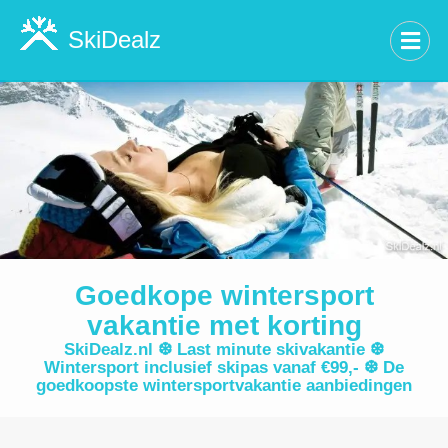
SkiDealz
Goedkope wintersport
vakantie met korting
SkiDealz.nl ❆ Last minute skivakantie ❆
Wintersport inclusief skipas vanaf €99,- ❆ De
goedkoopste wintersportvakantie aanbiedingen