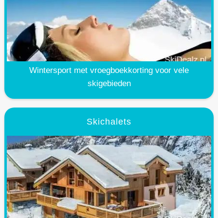
Wintersport met vroegboekkorting voor vele
skigebieden
Skichalets