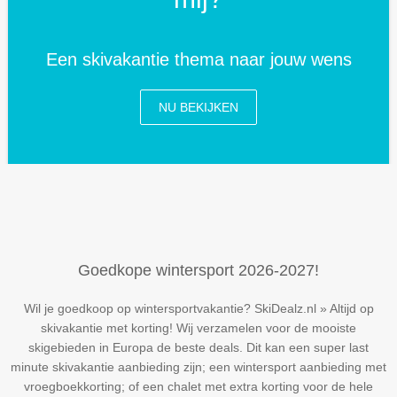
Een skivakantie thema naar jouw wens
NU BEKIJKEN
Goedkope wintersport 2026-2027!
Wil je goedkoop op wintersportvakantie? SkiDealz.nl » Altijd op
skivakantie met korting! Wij verzamelen voor de mooiste
skigebieden in Europa de beste deals. Dit kan een super last
minute skivakantie aanbieding zijn; een wintersport aanbieding met
vroegboekkorting; of een chalet met extra korting voor de hele