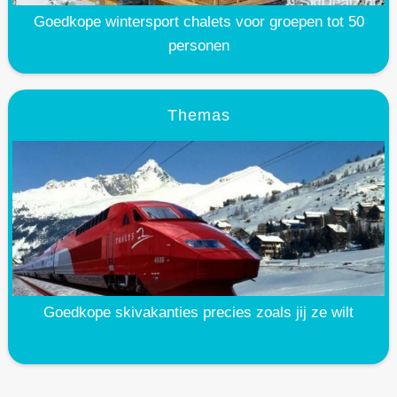
Goedkope wintersport chalets voor groepen tot 50
personen
Themas
Goedkope skivakanties precies zoals jij ze wilt