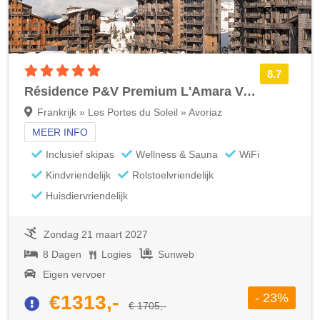
5 sterren accommodatie
8.7
Résidence P&V Premium L'Amara Voordeeltarief
Frankrijk » Les Portes du Soleil » Avoriaz
MEER INFO
Inclusief skipas
Wellness & Sauna
WiFi
Kindvriendelijk
Rolstoelvriendelijk
Huisdiervriendelijk
Zondag 21 maart 2027
8 Dagen
Logies
Sunweb
Eigen vervoer
- 23%
€1313,-
€ 1705,-