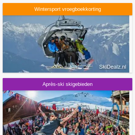
Wintersport vroegboekkorting
Après-ski skigebieden