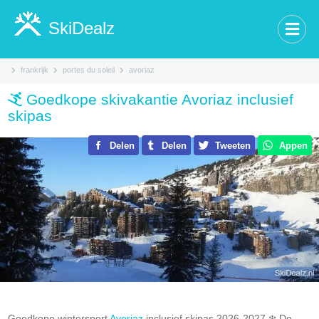
SkiDealz
frankrijk
portes du soleil
avoriaz
Goedkope skivakantie Avoriaz inclusief
skipas
Delen
Delen
Tweeten
Appen
Goedkope wintersport
Avoriaz
inclusief skipas 2026-2027.❄️ De