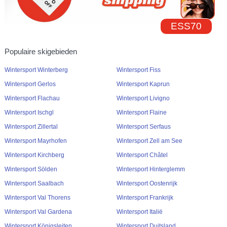
ESS70
Populaire skigebieden
Wintersport Winterberg
Wintersport Fiss
Wintersport Gerlos
Wintersport Kaprun
Wintersport Flachau
Wintersport Livigno
Wintersport Ischgl
Wintersport Flaine
Wintersport Zillertal
Wintersport Serfaus
Wintersport Mayrhofen
Wintersport Zell am See
Wintersport Kirchberg
Wintersport Châtel
Wintersport Sölden
Wintersport Hinterglemm
Wintersport Saalbach
Wintersport Oostenrijk
Wintersport Val Thorens
Wintersport Frankrijk
Wintersport Val Gardena
Wintersport Italië
Wintersport Königsleiten
Wintersport Duitsland