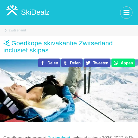
SkiDealz
zwitserland
Goedkope skivakantie Zwitserland
inclusief skipas
Delen
Delen
Tweeten
Appen
Goedkope wintersport
Zwitserland
inclusief skipas 2026-2027.❄️ De