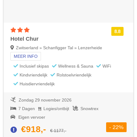
3 sterren accommodatie
8.8
Hotel Chur
Zwitserland » Schanfigger Tal » Lenzerheide
MEER INFO
Inclusief skipas
Wellness & Sauna
WiFi
Kindvriendelijk
Rolstoelvriendelijk
Huisdiervriendelijk
Zondag 29 november 2026
7 Dagen
Logies/ontbijt
Snowtrex
Eigen vervoer
- 22%
€918,-
€ 1177,-