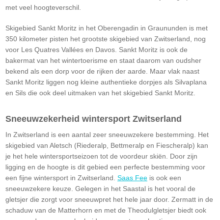
met veel hoogteverschil.
Skigebied Sankt Moritz in het Oberengadin in Graununden is met
350 kilometer pisten het grootste skigebied van Zwitserland, nog
voor Les Quatres Vallées en Davos. Sankt Moritz is ook de
bakermat van het wintertoerisme en staat daarom van oudsher
bekend als een dorp voor de rijken der aarde. Maar vlak naast
Sankt Moritz liggen nog kleine authentieke dorpjes als Silvaplana
en Sils die ook deel uitmaken van het skigebied Sankt Moritz.
Sneeuwzekerheid wintersport Zwitserland
In Zwitserland is een aantal zeer sneeuwzekere bestemming. Het
skigebied van Aletsch (Riederalp, Bettmeralp en Fiescheralp) kan
je het hele wintersportseizoen tot de voordeur skiën. Door zijn
ligging en de hoogte is dit gebied een perfecte bestemming voor
een fijne wintersport in Zwitserland.
Saas Fee
is ook een
sneeuwzekere keuze. Gelegen in het Saastal is het vooral de
gletsjer die zorgt voor sneeuwpret het hele jaar door. Zermatt in de
schaduw van de Matterhorn en met de Theodulgletsjer biedt ook