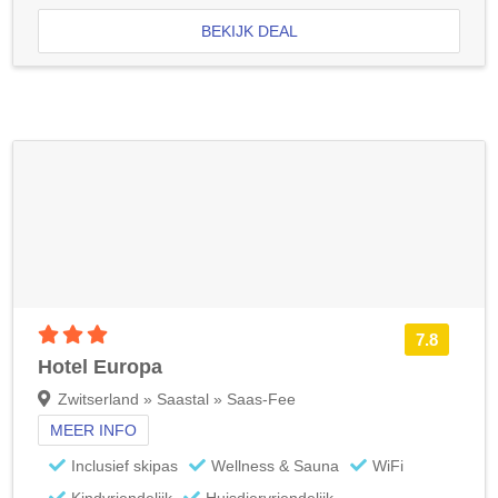
BEKIJK DEAL
3 sterren accommodatie
7.8
Hotel Europa
Zwitserland » Saastal » Saas-Fee
MEER INFO
Inclusief skipas
Wellness & Sauna
WiFi
Kindvriendelijk
Huisdiervriendelijk