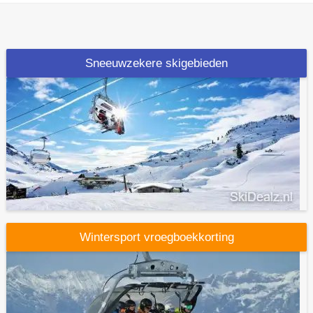
Sneeuwzekere skigebieden
Wintersport vroegboekkorting