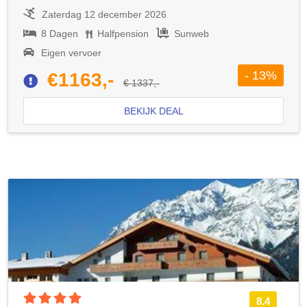
Zaterdag 12 december 2026
8 Dagen
Halfpension
Sunweb
Eigen vervoer
- 13%
€1163,-
€ 1337,-
BEKIJK DEAL
4 sterren accommodatie
8.4