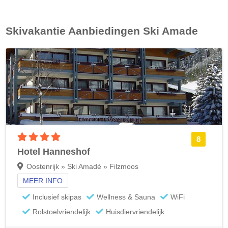
Skivakantie Aanbiedingen
Ski Amade
4 sterren accommodatie
8
Hotel Hanneshof
Oostenrijk » Ski Amadé » Filzmoos
MEER INFO
Inclusief skipas
Wellness & Sauna
WiFi
Rolstoelvriendelijk
Huisdiervriendelijk