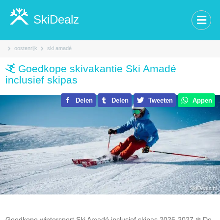
SkiDealz
oostenrijk
ski amadé
Goedkope skivakantie Ski Amadé
inclusief skipas
Delen
Delen
Tweeten
Appen
Goedkope wintersport Ski Amadé inclusief skipas 2026-2027.❄️ De