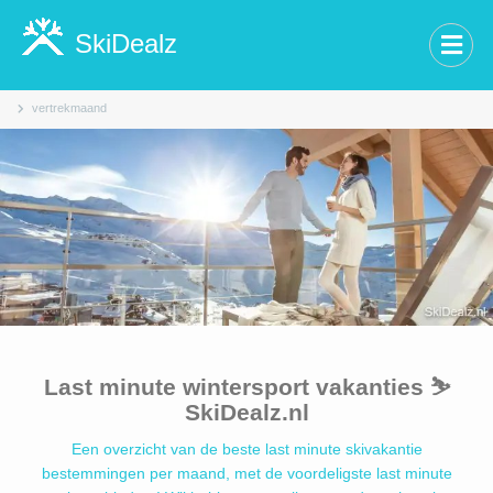
SkiDealz
vertrekmaand
Last minute wintersport vakanties ⛷️
SkiDealz.nl
Een overzicht van de beste last minute skivakantie
bestemmingen per maand, met de voordeligste last minute