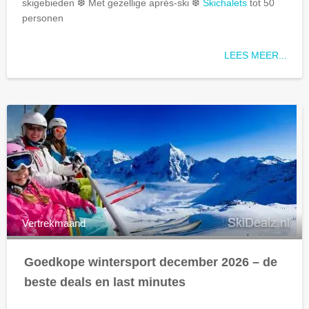
skigebieden ❆ Met gezellige après-ski ❆
Skichalets
tot 50
personen
LEES MEER...
Vertrekmaand
Goedkope wintersport december 2026 – de
beste deals en last minutes