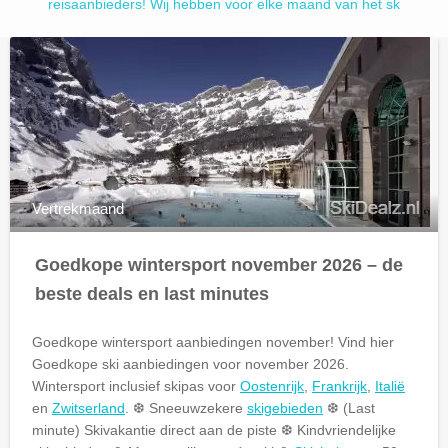
reisaanbieders! Wij hebben voor elke maand van het sk
Vertrekmaand
Goedkope wintersport november 2026 – de
beste deals en last minutes
Goedkope wintersport aanbiedingen november! Vind hier
Goedkope
ski aanbiedingen voor november 2026.
Wintersport inclusief skipas voor
Oostenrijk
,
Frankrijk
,
Italië
en
Zwitserland
. ❆ Sneeuwzekere
skigebieden
❆ (Last
minute) Skivakantie direct aan de piste ❆ Kindvriendelijke