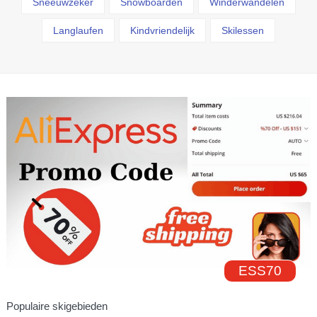
Sneeuwzeker
Snowboarden
Winderwandelen
Langlaufen
Kindvriendelijk
Skilessen
ESS70
Populaire skigebieden