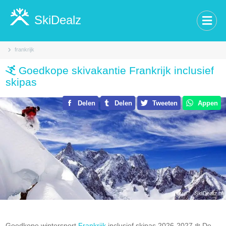
SkiDealz
frankrijk
Goedkope skivakantie Frankrijk inclusief
skipas
Delen
Delen
Tweeten
Appen
Goedkope wintersport
Frankrijk
inclusief skipas 2026-2027.❄️ De