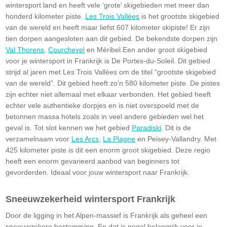
wintersport land en heeft vele ‘grote’ skigebieden met meer dan
honderd kilometer piste.
Les Trois Vallées
is het grootste skigebied
van de wereld en heeft maar liefst 607 kilometer skipiste! Er zijn
tien dorpen aangesloten aan dit gebied. De bekendste dorpen zijn
Val Thorens
,
Courchevel
en Méribel.Een ander groot skigebied
voor je wintersport in Frankrijk is De Portes-du-Soleil. Dit gebied
strijd al jaren met Les Trois Vallées om de titel “grootste skigebied
van de wereld”. Dit gebied heeft zo’n 580 kilometer piste. De pistes
zijn echter niet allemaal met elkaar verbonden. Het gebied heeft
echter vele authentieke dorpjes en is niet overspoeld met de
betonnen massa hotels zoals in veel andere gebieden wel het
geval is. Tot slot kennen we het gebied
Paradiski
. Dit is de
verzamelnaam voor
Les Arcs
,
La Plagne
en Peisey-Vallandry. Met
425 kilometer piste is dit een enorm groot skigebied. Deze regio
heeft een enorm gevarieerd aanbod van beginners tot
gevorderden. Ideaal voor jouw wintersport naar Frankrijk.
Sneeuwzekerheid wintersport Frankrijk
Door de ligging in het Alpen-massief is Frankrijk als geheel een
sneeuwzekere bestemming. En dat is nogal belangrijk voor je