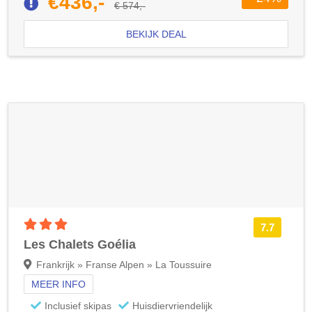
€436,-
€ 574,-
BEKIJK DEAL
3 sterren accommodatie
7.7
Les Chalets Goélia
Frankrijk » Franse Alpen » La Toussuire
MEER INFO
Inclusief skipas
Huisdiervriendelijk