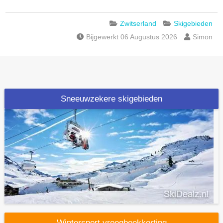
Zwitserland
Skigebieden
Bijgewerkt 06 Augustus 2026
Simon
Sneeuwzekere skigebieden
Wintersport vroegboekkorting