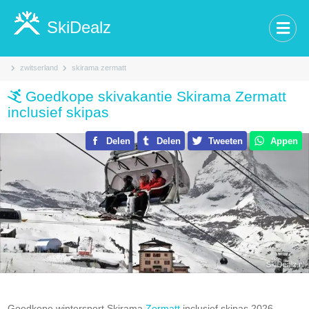
SkiDealz
zwitserland
skirama zermatt
Goedkope skivakantie Skirama Zermatt
inclusief skipas
Delen
Delen
Tweeten
Appen
Goedkope wintersport Skirama
Zermatt
inclusief skipas 2026-