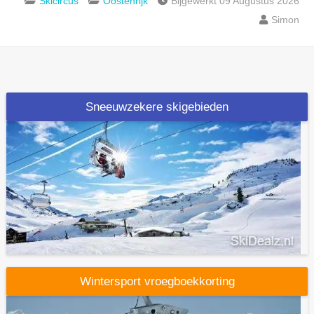
Skicircus
Oostenrijk
Bijgewerkt 09 Augustus 2026
Simon
Sneeuwzekere skigebieden
Wintersport vroegboekkorting