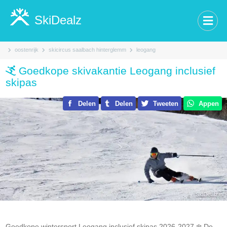
SkiDealz
oostenrijk
skicircus saalbach hinterglemm
leogang
Goedkope skivakantie Leogang inclusief
skipas
Delen
Delen
Tweeten
Appen
Goedkope wintersport Leogang inclusief skipas 2026-2027.❄️ De