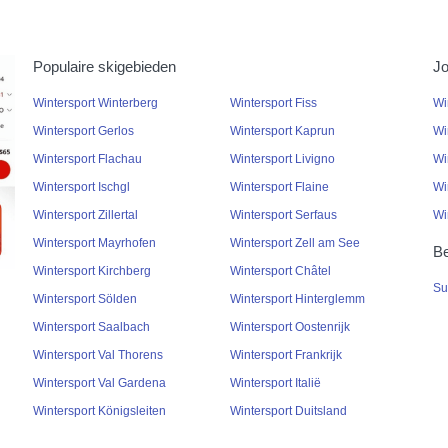
Populaire skigebieden
Jo
Wintersport Winterberg
Wintersport Fiss
Wi
Wintersport Gerlos
Wintersport Kaprun
Wi
Wintersport Flachau
Wintersport Livigno
Wi
Wintersport Ischgl
Wintersport Flaine
Wi
Wintersport Zillertal
Wintersport Serfaus
Wi
Wintersport Mayrhofen
Wintersport Zell am See
Be
Wintersport Kirchberg
Wintersport Châtel
Su
Wintersport Sölden
Wintersport Hinterglemm
Wintersport Saalbach
Wintersport Oostenrijk
Wintersport Val Thorens
Wintersport Frankrijk
Wintersport Val Gardena
Wintersport Italië
Wintersport Königsleiten
Wintersport Duitsland