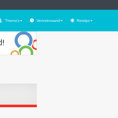
Thema's
Vertrekmaand
Reistips