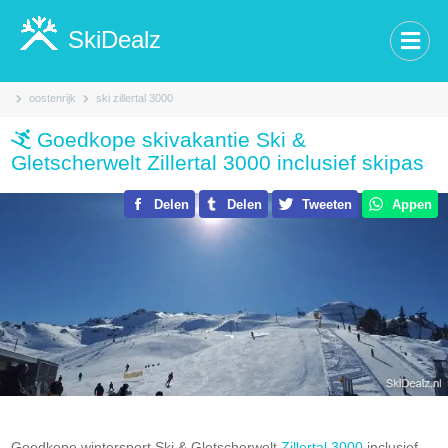
SkiDealz
oostenrijk
ski zillertal 3000
Goedkope skivakantie Ski &
Gletscherwelt Zillertal 3000 inclusief skipas
Delen
Delen
Tweeten
Appen
Goedkope wintersport Ski & Gletscherwelt
Zillertal 3000
inclusief