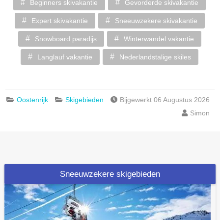
Beginners skivakantie
Gevorderde skivakantie
Expert skivakantie
Sneeuwzekere skivakantie
Snowboard paradijs
Winterwandel vakantie
Langlauf vakantie
Nederlandstalige skiles
Oostenrijk
Skigebieden
Bijgewerkt 06 Augustus 2026
Simon
Sneeuwzekere skigebieden