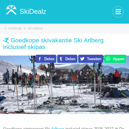
SkiDealz
oostenrijk
ski arlberg
Goedkope skivakantie Ski Arlberg
inclusief skipas
Delen
Delen
Tweeten
Appen
Goedkope wintersport Ski
Arlberg
inclusief skipas 2026-2027.❄️ De