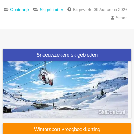
Oostenrijk
Skigebieden
Bijgewerkt 09 Augustus 2026
Simon
Sneeuwzekere skigebieden
Wintersport vroegboekkorting