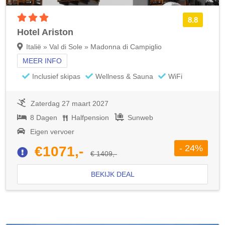
3 sterren accommodatie
8.8
Hotel Ariston
Italië » Val di Sole » Madonna di Campiglio
MEER INFO
Inclusief skipas
Wellness & Sauna
WiFi
Zaterdag 27 maart 2027
8 Dagen
Halfpension
Sunweb
Eigen vervoer
- 24%
€1071,-
€ 1409,-
BEKIJK DEAL