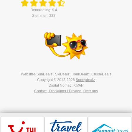
Beoordeling: 9.4
Stemmen: 338
Websites
SunDealz
|
SkiDealz
|
TourDealz
|
CruiseDealz
Copyright © 2013-2026
Sunnydealz
Digital Nomad: KIVAH
Contact | Disclaimer | Privacy | Over ons