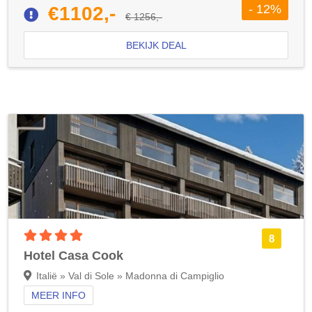
- 12%
€1102,-
€ 1256,-
BEKIJK DEAL
4 sterren accommodatie
8
Hotel Casa Cook
Italië » Val di Sole » Madonna di Campiglio
MEER INFO