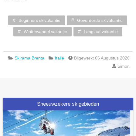
Beginners skivakantie
Gevorderde skivakantie
Winterwandel vakantie
Langlauf vakantie
Skirama Brenta
Italië
Bijgewerkt 06 Augustus 2026
Simon
Sneeuwzekere skigebieden