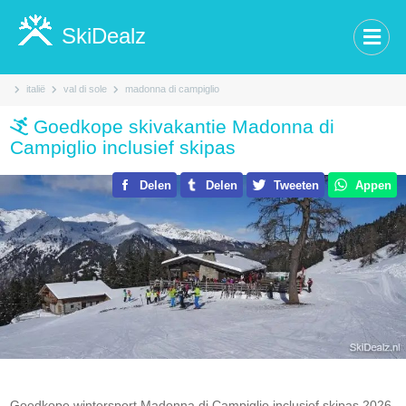
SkiDealz
italië
val di sole
madonna di campiglio
Goedkope skivakantie Madonna di
Campiglio inclusief skipas
Delen
Delen
Tweeten
Appen
Goedkope wintersport Madonna di Campiglio inclusief skipas 2026-