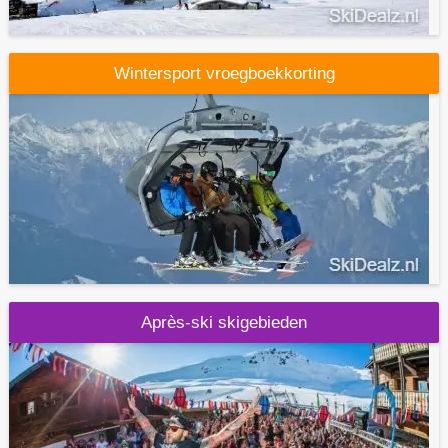
Wintersport vroegboekkorting
Après-ski skigebieden