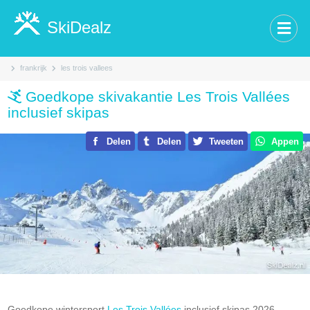
SkiDealz
frankrijk
les trois vallees
Goedkope skivakantie Les Trois Vallées
inclusief skipas
Delen
Delen
Tweeten
Appen
Goedkope wintersport
Les Trois Vallées
inclusief skipas 2026-