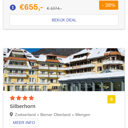
- 39%
€655,-
€ 1074,-
BEKIJK DEAL
4 sterren accommodatie
9
Silberhorn
Zwitserland » Berner Oberland » Wengen
MEER INFO