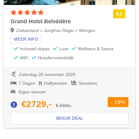
5 sterren accommodatie
9.1
Grand Hotel Belvédère
Zwitserland » Jungfrau Regio » Wengen
MEER INFO
Inclusief skipas
Luxe
Wellness & Sauna
WiFi
Huisdiervriendelijk
Zaterdag 28 november 2026
7 Dagen
Halfpension
Snowtrex
Eigen vervoer
- 19%
€2729,-
€ 3369,-
BEKIJK DEAL