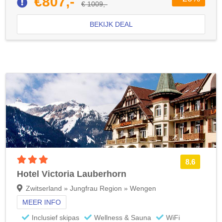
€807,-
€ 1009,-
BEKIJK DEAL
3 sterren accommodatie
8.6
Hotel Victoria Lauberhorn
Zwitserland » Jungfrau Region » Wengen
MEER INFO
Inclusief skipas
Wellness & Sauna
WiFi