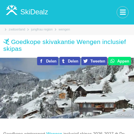
SkiDealz
zwitserland
jungfrau region
wengen
Goedkope skivakantie Wengen inclusief
skipas
Delen
Delen
Tweeten
Appen
Goedkope wintersport
Wengen
inclusief skipas 2026-2027.❄️ De