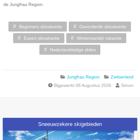
de Jungfrau Region.
Beginners skivakantie
Gevorderde skivakantie
Expert skivakantie
Winterwandel vakantie
Nederlandstalige skiles
Jungfrau Region
Zwitserland
Bijgewerkt 08 Augustus 2026
Simon
Sneeuwzekere skigebieden