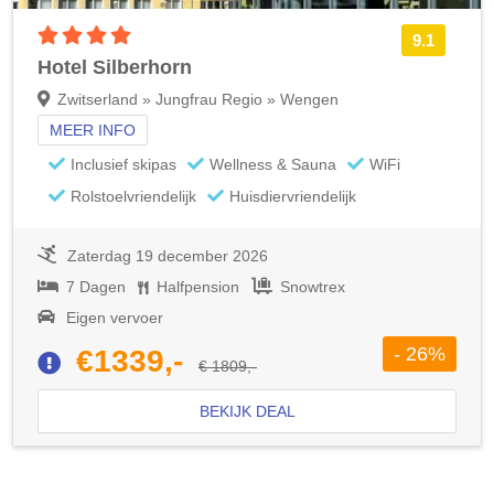
4 sterren accommodatie
9.1
Hotel Silberhorn
Zwitserland » Jungfrau Regio » Wengen
MEER INFO
Inclusief skipas
Wellness & Sauna
WiFi
Rolstoelvriendelijk
Huisdiervriendelijk
Zaterdag 19 december 2026
7 Dagen
Halfpension
Snowtrex
Eigen vervoer
- 26%
€1339,-
€ 1809,-
BEKIJK DEAL