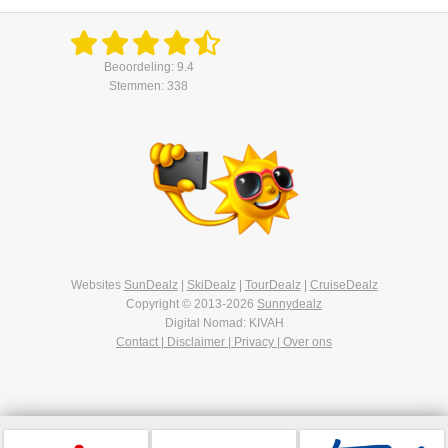
Beoordeling: 9.4
Stemmen: 338
Websites
SunDealz
|
SkiDealz
|
TourDealz
|
CruiseDealz
Copyright © 2013-2026
Sunnydealz
Digital Nomad: KIVAH
Contact | Disclaimer | Privacy | Over ons