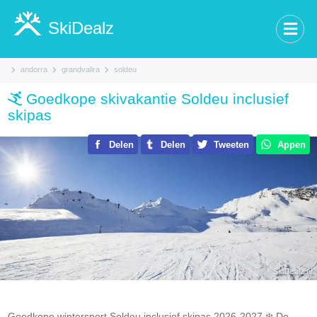
SkiDealz
andorra
grandvalira
soldeu
Goedkope skivakantie Soldeu inclusief
skipas
Delen
Delen
Tweeten
Appen
Goedkope wintersport Soldeu inclusief skipas 2026-2027.❄️ De