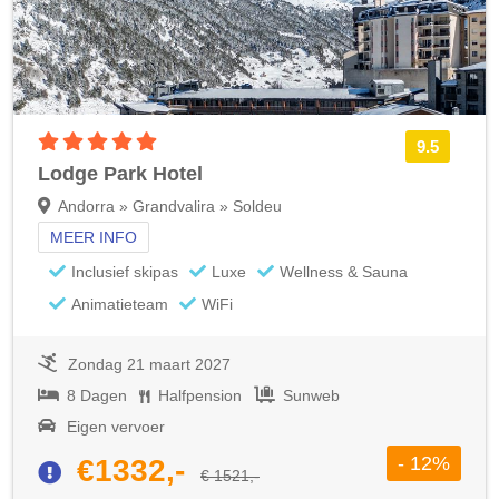
5 sterren accommodatie
9.5
Lodge Park Hotel
Andorra » Grandvalira » Soldeu
MEER INFO
Inclusief skipas
Luxe
Wellness & Sauna
Animatieteam
WiFi
Zondag 21 maart 2027
8 Dagen
Halfpension
Sunweb
Eigen vervoer
- 12%
€1332,-
€ 1521,-