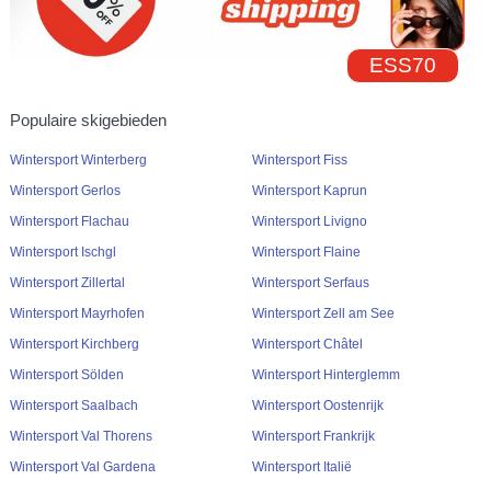
ESS70
Populaire skigebieden
Wintersport Winterberg
Wintersport Fiss
Wintersport Gerlos
Wintersport Kaprun
Wintersport Flachau
Wintersport Livigno
Wintersport Ischgl
Wintersport Flaine
Wintersport Zillertal
Wintersport Serfaus
Wintersport Mayrhofen
Wintersport Zell am See
Wintersport Kirchberg
Wintersport Châtel
Wintersport Sölden
Wintersport Hinterglemm
Wintersport Saalbach
Wintersport Oostenrijk
Wintersport Val Thorens
Wintersport Frankrijk
Wintersport Val Gardena
Wintersport Italië